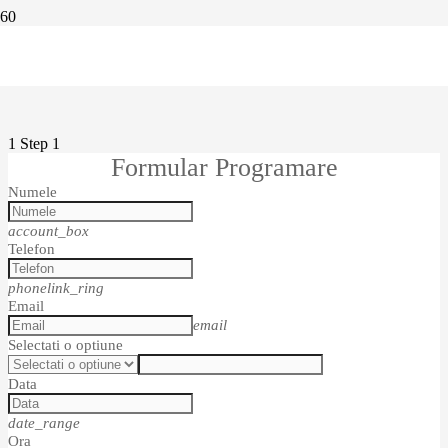
⚠️ Nu oferim servicii de instalații
Programare
gaze, ci doar instalații sanitare și
Am înţeles!
termice pentru dvs.
1
Step 1
Formular Programare
Numele
account_box
Telefon
phonelink_ring
Email
email
Selectati o optiune
Data
date_range
Ora